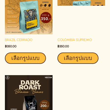
HAS
HAS
MULTIPLE
MULTIP
VARIANTS.
VARIAN
THE
THE
OPTIONS
OPTIO
MAY
MAY
BE
BE
BRAZIL CERRADO
COLOMBIA SUPREMO
CHOSEN
CHOSE
ON
ON
฿
350.00
฿
350.00
THE
THE
เลือกรูปแบบ
เลือกรูปแบบ
PRODUCT
PRODU
PAGE
PAGE
THIS
THIS
PRODUCT
PRODU
HAS
HAS
MULTIPLE
MULTIP
VARIANTS.
VARIAN
THE
THE