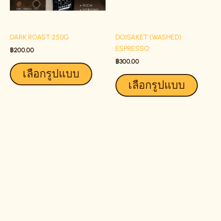
OPTIONS
OPTIO
MAY
MAY
BE
BE
DARK ROAST 250G
DOISAKET (WASHED)
CHOSEN
CHOSE
ESPRESSO
ON
ON
฿
200.00
THE
THE
฿
300.00
เลือกรูปแบบ
PRODUCT
PRODU
เลือกรูปแบบ
PAGE
PAGE
THIS
THIS
PRODUCT
PRODU
HAS
HAS
MULTIPLE
MULTIP
VARIANTS.
VARIAN
THE
THE
OPTIONS
OPTIO
MAY
MAY
BE
BE