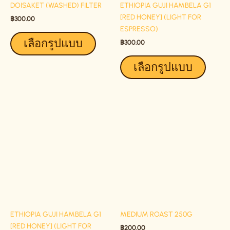
DOISAKET (WASHED) FILTER
ETHIOPIA GUJI HAMBELA G1
CHOSEN
CHOSE
[RED HONEY] (LIGHT FOR
ON
ON
฿
300.00
ESPRESSO)
THE
THE
เลือกรูปแบบ
PRODUCT
PRODU
฿
300.00
PAGE
PAGE
เลือกรูปแบบ
THIS
THIS
PRODUCT
PRODU
HAS
HAS
MULTIPLE
MULTIP
VARIANTS.
VARIAN
THE
THE
OPTIONS
OPTIO
MAY
MAY
BE
BE
ETHIOPIA GUJI HAMBELA G1
MEDIUM ROAST 250G
CHOSEN
CHOSE
[RED HONEY] (LIGHT FOR
ON
ON
฿
200.00