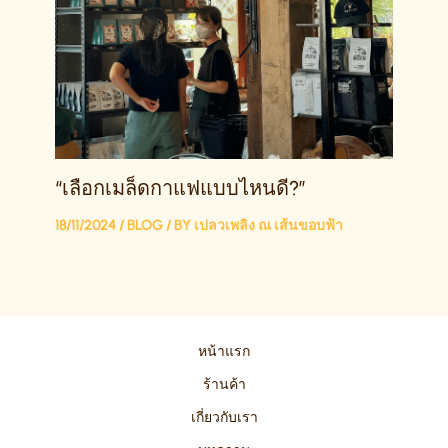
“เลือกเมล็ดกาแฟแบบไหนดี?”
18/11/2024
/
BLOG
/ BY
เปลวเพลิง ณ เส้นขอบฟ้า
หน้าแรก
ร้านค้า
เกี่ยวกับเรา